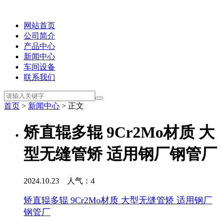
网站首页
公司简介
产品中心
新闻中心
车间设备
联系我们
首页
>
新闻中心
> 正文
矫直辊多辊 9Cr2Mo材质 大
型无缝管矫 适用钢厂钢管厂
2024.10.23 人气：
4
矫直辊多辊 9Cr2Mo材质 大型无缝管矫 适用钢厂
钢管厂