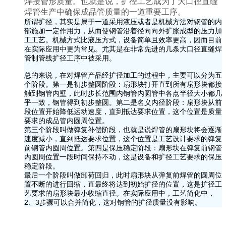
焊接管形质量。也就是说，扩径工艺成为了大口径直缝
焊管生产中确保成品管质量的一道重要工序。
所谓扩径，其实是属于一道采用液压或者是机械方法对钢管的内
部施加一定作用力，从而使钢管沿着径向向外扩胀成型的压力加
工工艺。机械方式比液压方式，设备简单且效率更高，因而目前
在实际应用中更为常见。尤其是在非常先进的几条大口径直缝焊
管制管线扩径工序中被采用。
总的来说，在对焊管产品经扩径加工的过程中，主要可以分为五
个阶段。第一是初步整圆阶段：扇形块打开直到所有扇形块都接
触到钢管内壁，此时步长范围内钢管内圆管中各点半径大小都几
乎一致，钢管得到初步整圆。第二是名义内径阶段：扇形块从前
段位置开始降低运动速度，直到抵达要求位置，这个位置是质量
要求的成品管内圆周位置。
第三个阶段叫做弹复补偿阶段，也就是说焊管的扇形块将会逐渐
速度减小，直到抵达要求位置，这个位置是工艺设计要求的弹复
前钢管内圆周位置。第四是保压稳定阶段：扇形块在弹复前钢管
内圆周位置一段时间保持不动，这是设备和扩径工艺要求的保压
稳定阶段。
最后一个阶段叫做卸荷回归，此时扇形块从弹复前焊管的圆周位
置不断的进行回缩，直最终将达到初始扩径的位置，这是扩径工
艺要求的扇形块最小收缩直径。在实际应用中，工艺简化中，
2、3步骤可以合并简化，这对钢管的扩径质量没有影响。