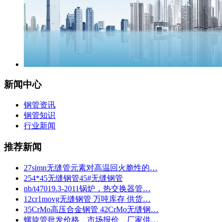
新闻中心
钢管资讯
钢管知识
行业新闻
推荐新闻
27simn无缝管元素对高温回火脆性的…
254*45无缝钢管45#无缝钢管
nb/t47019.3-2011锅炉，热交换器管…
12cr1movg无缝钢管 万吨库存 供货…
35CrMo高压合金钢管 42CrMo无缝钢…
螺旋管批发价格、市场报价、厂家供…