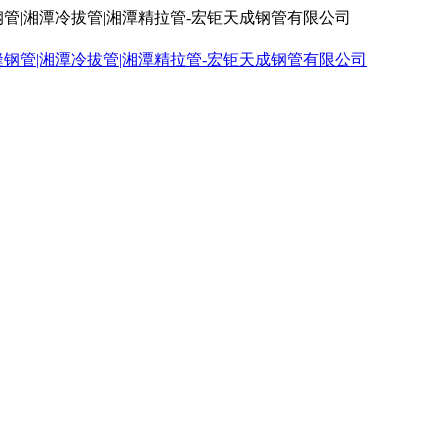
钢管|湘潭冷拔管|湘潭精拉管-宏钜天成钢管有限公司