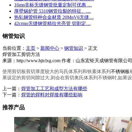
16mn非标无缝钢管批量定制可优惠 …
厚壁锅炉管 5310钢管拉裂的特征、…
热轧钢管特种合金材质 20MnV6无缝…
42crmo无缝钢管精拉光亮管 切割定…
钢管知识
当前位置：
主页
>
新闻中心
>
钢管知识
> 正文
焊管加工剪切方法
来源：http://www.hjtclxg.com
作者：山东宏钜天成钢管有限公
使用剪切板剪切厚度较大的马氏体系列和铁素体系列
不锈钢板
果设定的剪切间隙过大,则会在剪切奥氏体系列不锈钢时,如果设
上一篇：
焊管加工工艺和成型方法有哪些
下一篇：
焊管的焊料对焊接有哪些影响
推荐产品