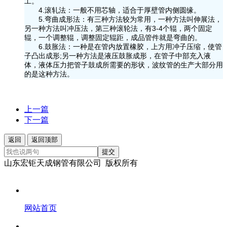
工。
4.滚轧法：一般不用芯轴，适合于厚壁管内侧圆缘。
5.弯曲成形法：有三种方法较为常用，一种方法叫伸展法，
另一种方法叫冲压法，第三种滚轮法，有3-4个辊，两个固定
辊，一个调整辊，调整固定辊距，成品管件就是弯曲的。
6.鼓胀法：一种是在管内放置橡胶，上方用冲子压缩，使管
子凸出成形;另一种方法是液压鼓胀成形，在管子中部充入液
体，液体压力把管子鼓成所需要的形状，波纹管的生产大部分用
的是这种方法。
上一篇
下一篇
返回
返回顶部
提交
山东宏钜天成钢管有限公司 版权所有
网站首页