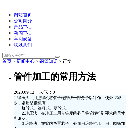
网站首页
公司简介
产品中心
新闻中心
车间设备
联系我们
首页
>
新闻中心
>
钢管知识
> 正文
管件加工的常用方法
2020.09.12 人气：
0
1.锻压法：用型锻机将管子端部或一部分予以冲伸，使外径减
少，常用型锻机有
旋转式、连杆式、滚轮式。
2.冲压法：在冲床上用带锥度的芯子将管端扩到要求的尺寸
和形状。
3.滚轮法：在管内放置芯子，外周用滚轮推压，用于圆缘加