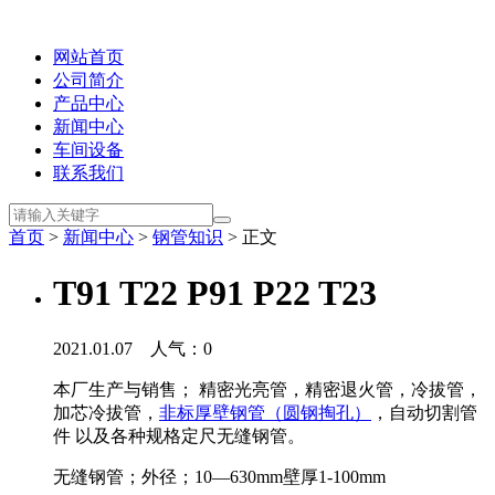
网站首页
公司简介
产品中心
新闻中心
车间设备
联系我们
首页
>
新闻中心
>
钢管知识
> 正文
T91 T22 P91 P22 T23
2021.01.07 人气：
0
本厂生产与销售； 精密光亮管，精密退火管，冷拔管，
加芯冷拔管，
非标厚壁钢管（圆钢掏孔）
，自动切割管
件 以及各种规格定尺无缝钢管。
无缝钢管；外径；10—630mm壁厚1-100mm