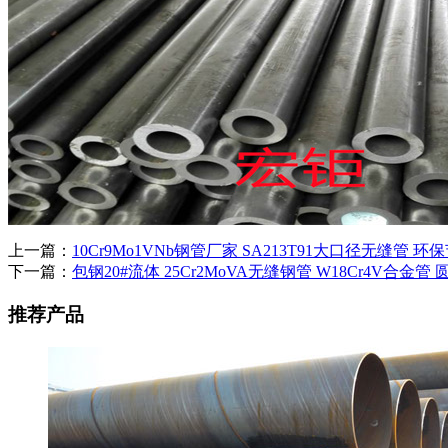
上一篇：
10Cr9Mo1VNb钢管厂家 SA213T91大口径无缝管 
下一篇：
包钢20#流体 25Cr2MoVA无缝钢管 W18Cr4V合金管
推荐产品