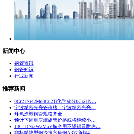
新闻中心
钢管资讯
钢管知识
行业新闻
推荐新闻
0Cr21Ni42Mo3Cu2Ti化学成分0Cr21N…
宁波精密光亮管价格，宁波精密光亮…
环氧涂塑钢管规格齐全
预计下周重庆螺旋管价格或将继续小…
13Cr11Ni2W2MoV航空用不锈钢及耐热…
非标精拔型钢冷拉六角钢A3六角钢4…