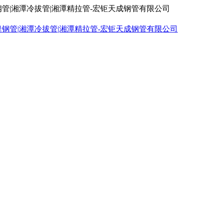
钢管|湘潭冷拔管|湘潭精拉管-宏钜天成钢管有限公司