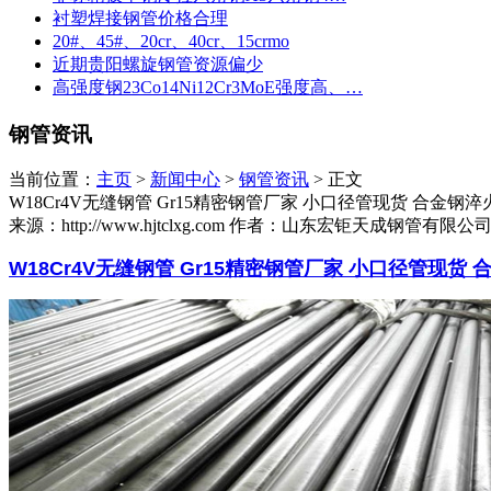
衬塑焊接钢管价格合理
20#、45#、20cr、40cr、15crmo
近期贵阳螺旋钢管资源偏少
高强度钢23Co14Ni12Cr3MoE强度高、…
钢管资讯
当前位置：
主页
>
新闻中心
>
钢管资讯
> 正文
W18Cr4V无缝钢管 Gr15精密钢管厂家 小口径管现货 合金钢淬
来源：http://www.hjtclxg.com
作者：山东宏钜天成钢管有限公
W18Cr4V无缝钢管 Gr15精密钢管厂家 小口径管现货 