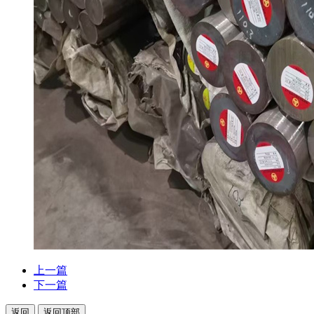
上一篇
下一篇
返回
返回顶部