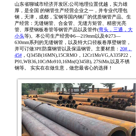
山东省聊城市经济开发区;公司地理位置优越，实力雄
厚，是全国 的钢管生产经营企业之一，并专业代理包
钢，天津，成都，宝钢等国内钢厂的优质钢管产品。生
产经营：无缝钢管、合金管、无缝方矩管、精密光亮
管、厚壁钢板卷管等钢管产品以及管件(
弯头，三通，大
小头
等)。本公司生产经营Φ6—219mm以及Φ273—
630mm系列的无缝钢管，以及特大口径板卷厚壁钢管，
并可订做3PE防腐钢管以及保温钢管。主要材质：
20#，
45#
，Q345B(16MN),15CRMO，12Cr1MoVG,A335P22，
P91,WB36,10CrMo910,16Mn(Q345B), 27SiMn,以及不锈
钢等。 实实在在做生意，做您最省心的选择！