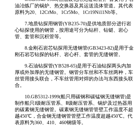
油冶炼厂的锅炉、热交换器及其运送流体管道。其代表
原料为20、12CrMo、1Cr5Mo、1Cr19Ni11Nb等。
7.地质钻探用钢管(YB235-70)是供地质部分进行岩
心钻探使用的钢管，按用途可分为钻杆、钻铤、岩心
管、套管和沉积管等。
8.金刚石岩芯钻探用无缝钢管(GB3423-82)是用于金
刚石岩芯钻探的钻杆、岩心杆、套管的无缝钢管。
9.石油钻探管(YB528-65)是用于石油钻探两头内加
厚或外加厚的无缝钢管。钢管分车丝和不车丝两种，车
丝管用接头联合，不车丝管用对焊的办法与东西接头联
合。
10.GB5312-1999(船只用碳钢和碳锰钢无缝钢管)是
制作船只I级耐压管系、Ⅱ级耐压管系、锅炉及过热器用
的碳素钢无缝钢管。碳素钢无缝钢管管壁工作温度不超
越450℃，合金钢无缝钢管管壁工作温度超越450℃。代
表原料为360、410、460钢级等。