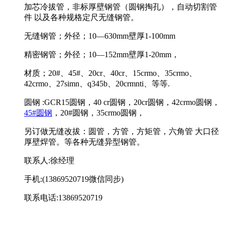
加芯冷拔管，非标厚壁钢管（圆钢掏孔），自动切割管
件 以及各种规格定尺无缝钢管。
无缝钢管；外径；10—630mm壁厚1-100mm
精密钢管；外径；10—152mm壁厚1-20mm，
材质；20#、45#、20cr、40cr、15crmo、35crmo、
42crmo、27simn、q345b、20crmnti、等等.
圆钢 :GCR15圆钢，40 cr圆钢，20cr圆钢，42crmo圆钢，
45#圆钢
，20#圆钢，35crmo圆钢，
另订做无缝改拔：圆管，方管，方矩管，六角管 大口径
厚壁焊管。等各种无缝异型钢管。
联系人:徐经理
手机:(13869520719微信同步)
联系电话:13869520719