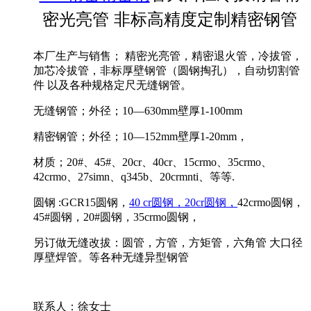
密光亮管 非标高精度定制精密钢管
本厂生产与销售； 精密光亮管，精密退火管，冷拔管，
加芯冷拔管，非标厚壁钢管（圆钢掏孔），自动切割管
件 以及各种规格定尺无缝钢管。
无缝钢管；外径；10—630mm壁厚1-100mm
精密钢管；外径；10—152mm壁厚1-20mm，
材质；20#、45#、20cr、40cr、15crmo、35crmo、
42crmo、27simn、q345b、20crmnti、等等.
圆钢 :GCR15圆钢，
40 cr圆钢，20cr圆钢，
42crmo圆钢，
45#圆钢，20#圆钢，35crmo圆钢，
另订做无缝改拔：圆管，方管，方矩管，六角管 大口径
厚壁焊管。等各种无缝异型钢管
联系人：徐女士