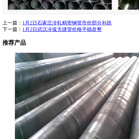
上一篇：
1月2日石家庄冷轧精密钢管市价部分补跌
下一篇：
1月2日武汉冷拔无缝管价格平稳盘整
推荐产品