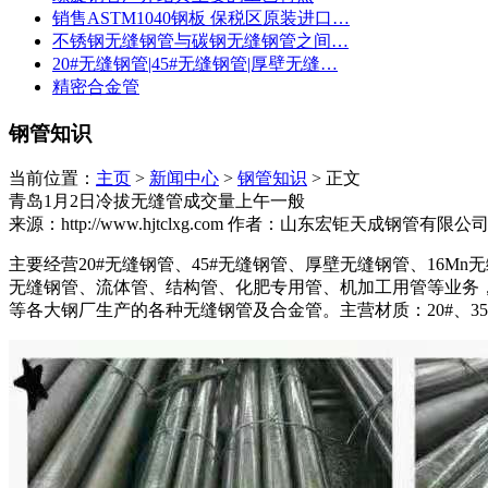
销售ASTM1040钢板 保税区原装进口…
不锈钢无缝钢管与碳钢无缝钢管之间…
20#无缝钢管|45#无缝钢管|厚壁无缝…
精密合金管
钢管知识
当前位置：
主页
>
新闻中心
>
钢管知识
> 正文
青岛1月2日冷拔无缝管成交量上午一般
来源：http://www.hjtclxg.com
作者：山东宏钜天成钢管有限公
主要经营20#无缝钢管、45#无缝钢管、厚壁无缝钢管、16Mn无
无缝钢管、流体管、结构管、化肥专用管、机加工用管等业务
等各大钢厂生产的各种无缝钢管及合金管。主营材质：20#、35#、45#、20