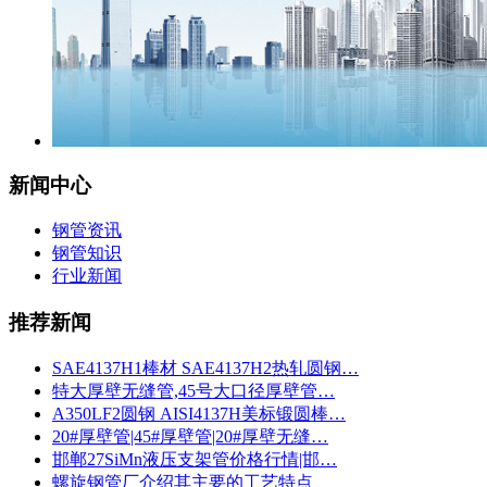
新闻中心
钢管资讯
钢管知识
行业新闻
推荐新闻
SAE4137H1棒材 SAE4137H2热轧圆钢…
特大厚壁无缝管,45号大口径厚壁管…
A350LF2圆钢 AISI4137H美标锻圆棒…
20#厚壁管|45#厚壁管|20#厚壁无缝…
邯郸27SiMn液压支架管价格行情|邯…
螺旋钢管厂介绍其主要的工艺特点