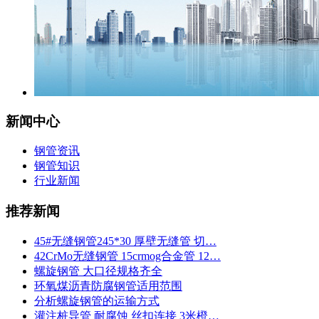
新闻中心
钢管资讯
钢管知识
行业新闻
推荐新闻
45#无缝钢管245*30 厚壁无缝管 切…
42CrMo无缝钢管 15crmog合金管 12…
螺旋钢管 大口径规格齐全
环氧煤沥青防腐钢管适用范围
分析螺旋钢管的运输方式
灌注桩导管 耐腐蚀 丝扣连接 3米橙…