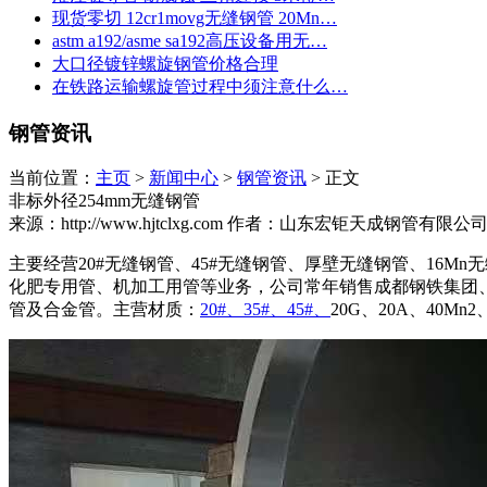
现货零切 12cr1movg无缝钢管 20Mn…
astm a192/asme sa192高压设备用无…
大口径镀锌螺旋钢管价格合理
在铁路运输螺旋管过程中须注意什么…
钢管资讯
当前位置：
主页
>
新闻中心
>
钢管资讯
> 正文
非标外径254mm无缝钢管
来源：http://www.hjtclxg.com
作者：山东宏钜天成钢管有限公
主要经营20#无缝钢管、45#无缝钢管、厚壁无缝钢管、16Mn无
化肥专用管、机加工用管等业务，公司常年销售成都钢铁集团
管及合金管。主营材质：
20#、35#、45#、
20G、20A、40Mn2、