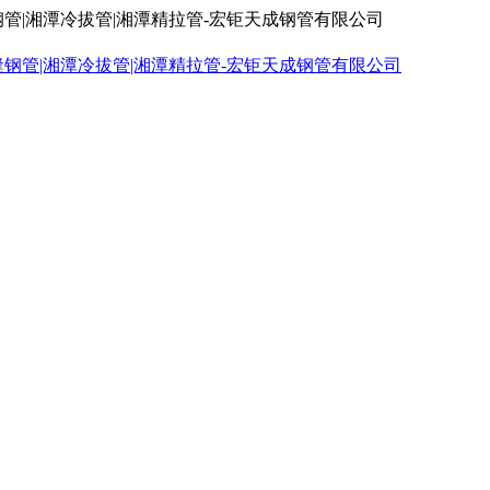
钢管|湘潭冷拔管|湘潭精拉管-宏钜天成钢管有限公司