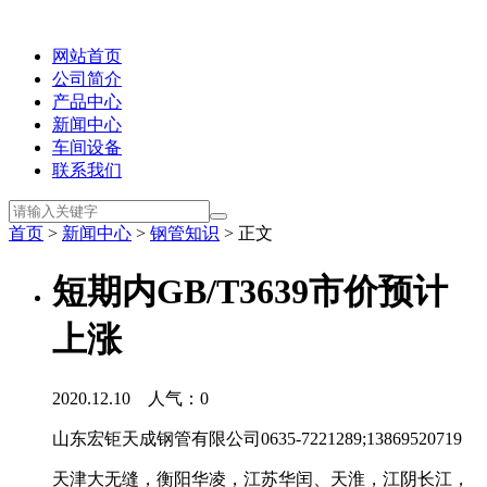
网站首页
公司简介
产品中心
新闻中心
车间设备
联系我们
首页
>
新闻中心
>
钢管知识
> 正文
短期内GB/T3639市价预计
上涨
2020.12.10 人气：
0
山东宏钜天成钢管有限公司0635-7221289;13869520719
天津大无缝，衡阳华凌，江苏华闰、天淮，江阴长江，