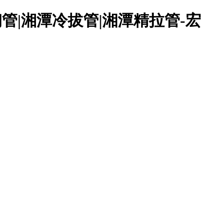
管|湘潭冷拔管|湘潭精拉管-宏