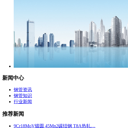
新闻中心
钢管资讯
钢管知识
行业新闻
推荐新闻
9Cr18MoV锻圆 45Mn2碳结钢 T8A热轧…