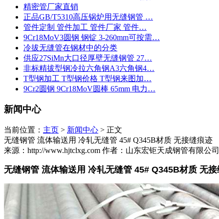
精密管厂家直销
正品GB/T5310高压锅炉用无缝钢管 …
管件定制 管件加工 管件厂家 管件…
9Cr18MoV3圆钢 钢锭 3-260mm可按需…
冷拔无缝管在钢材中的分类
供应27SiMn大口径厚壁无缝钢管 27…
非标精拔型钢冷拉六角钢A3六角钢4…
T型钢加工 T型钢价格 T型钢来图加…
9Cr2圆钢 9Cr18MoV圆棒 65mm 电力…
新闻中心
当前位置：
主页
>
新闻中心
> 正文
无缝钢管 流体输送用 冷轧无缝管 45# Q345B材质 无接缝痕迹
来源：http://www.hjtclxg.com
作者：山东宏钜天成钢管有限公
无缝钢管 流体输送用 冷轧无缝管 45# Q345B材质 无