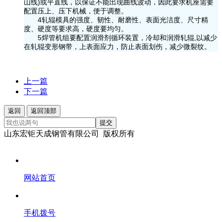
山线)或平直线，以保证不能出现曲线波动，因此要求机座需要
配置压上、压下机械，便于调整。
4轧辊模具的强度、韧性、耐磨性、表面光洁度、尺寸精
度、硬度等要求高，硬度要均匀。
5焊管机组要配置润滑剂循环装置，冷却和润滑轧辊,以减少
在轧辊变形钢带，上表面应力，防止表面划伤，减少微裂纹。
上一篇
下一篇
返回
返回顶部
提交
山东宏钜天成钢管有限公司 版权所有
网站首页
手机拨号