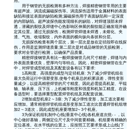
用。
用于钢管的无损检测有多种方法，焊接精密钢管常用的主要
有超声波、涡流或漏磁探伤等。涡流探伤适用于金属材料的表面
缺陷和接近表面的缺陷检测;漏磁探伤用于表面缺陷和一定深度
的内部缺陷。超声波探伤能发现细长的缺陷，对焊缝顶部未焊
透，潜藏的裂纹及焊缝中心热影响区伸展的裂纹能正确发现并确
定其位置。通过无损探伤，检测焊管焊缝未焊透，未熔化、夹
渣、气泡、收缩裂纹，内外表面的横向纵向条状和分层。
无损探伤检查有两个层次，第一层次是放在定径段即在线探
伤，作用是监测焊缝质量;第二层次是对成品钢管的无损检测，
要求对全管进行检测，以确保产品质量。
精密焊接钢管具有比一般焊接钢管几何尺寸精密，焊缝与内
外表面质量优良，壁厚均匀等特点。因此，精密焊接钢管在生产
中，对焊管成型机组及其配套设备有以下要求:
1高刚度、高强度的成型与定径机座: 为了减少焊管机组在
最大负荷运行中强塑变形,使每个机座总的积累误差，弹性变形
量减少，以提高精密焊管的尺寸精度。因此必需提高机架、平辊
轴、轴承座、压下压，上机械等刚度和强度和机加工精度。在设
备选型时，要选择重型配置焊管机组及其配套设施。
2增加成型机座2 ~ 3座: 为了减少弹性变形，加工道次要相
应增加。通常精密焊管机组成形变形加工道次比普通焊管机组增
加2 ~ 3道次，因此成型机座要增加2~ 3个机座。
3为保证机组轧制中心线(垂直中心线)各机座道次统- - ，以
中心做好基轴，两侧定位尺寸及中间套要精确。机组要有精确的
定位基准。在水平线的位置上，应按照工艺要求形成上山线(下