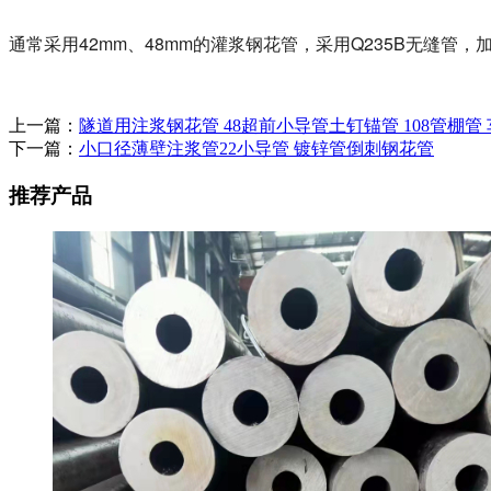
通常采用42mm、48mm的灌浆钢花管，采用Q235B无缝管
上一篇：
隧道用注浆钢花管 48超前小导管土钉锚管 108管棚管
下一篇：
小口径薄壁注浆管22小导管 镀锌管倒刺钢花管
推荐产品