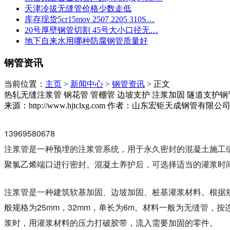
天津冷拔无缝管价格少数走低
库存现货5cr15mov 2507 2205 310S…
20号厚壁钢管切割 45号大小口径无…
地下自来水用哪种防腐钢管质量好
钢管资讯
当前位置：
主页
>
新闻中心
>
钢管资讯
> 正文
热轧无缝注浆管 钢花管 管棚管 边坡支护 注浆加固 隧道支护钢
来源：http://www.hjtclxg.com
作者：山东宏钜天成钢管有限公
13969580678
注浆管是一种预埋的注浆管系统，用于永久密封的混凝土施工
聚氯乙烯端口进行密封。混凝土养护后，可选择适当的灌浆时
注浆管是一种建筑软基加固、边坡加固、桩基灌浆材料。根据
般规格为25mm，32mm，单长为6m。材料一般为
无缝管
，按
浆时，用灌浆材料的压力打破胶带，流入需要加固的零件。