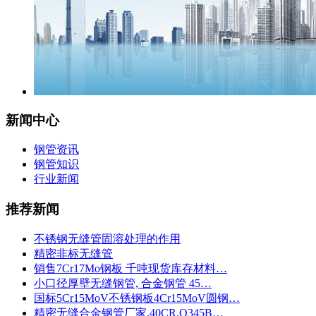
新闻中心
钢管资讯
钢管知识
行业新闻
推荐新闻
不锈钢无缝管固溶处理的作用
精密非标无缝管
销售7Cr17Mo钢板 千吨现货库存材料…
小口径厚壁无缝钢管, 合金钢管 45…
国标5Cr15MoV不锈钢板4Cr15MoV圆钢…
精密无缝合金钢管厂家,40CR,Q345B…