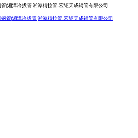
钢管|湘潭冷拔管|湘潭精拉管-宏钜天成钢管有限公司