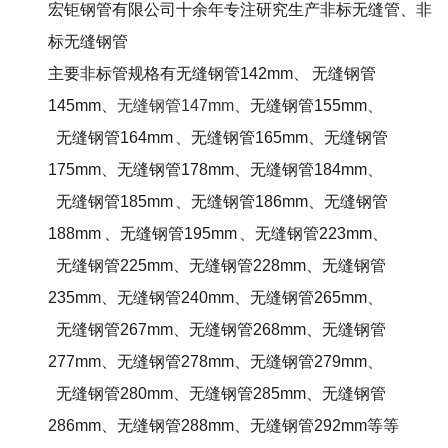
宏钜钢管有限公司十余年专注研究
生产非标无缝管、非
标无缝钢管
主要非标管规格有
无缝钢管142mm、
无缝钢管
145mm、
无缝钢管147mm
、
无缝钢管155mm、
无缝钢管164mm 、
无缝钢管165mm、
无缝钢管
175mm、
无缝钢管178mm
、无缝钢管184mm、
无缝钢管185mm 、
无缝钢管186mm、
无缝钢管
188mm
、
无缝钢管195mm 、
无缝钢管223mm、
无缝钢管225mm、
无缝钢管228mm、
无缝钢管
235mm、
无缝钢管240mm、
无缝钢管265mm、
无缝钢管267mm、
无缝钢管268mm、
无缝钢管
277mm、
无缝钢管278mm、
无缝钢管279mm、
无缝钢管280mm、
无缝钢管285mm、
无缝钢管
286mm、
无缝钢管288mm、
无缝钢管292mm
等等