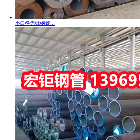
小口径无缝钢管…