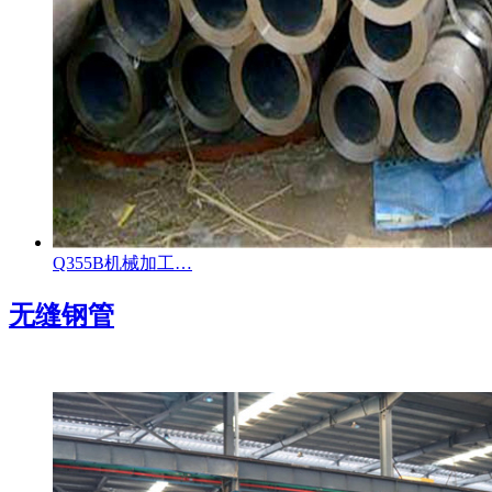
Q355B机械加工…
无缝钢管