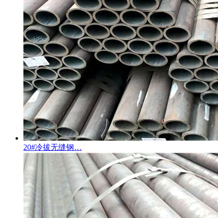
20#冷拔无缝钢…