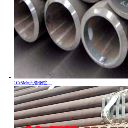
1Cr5Mo无缝钢管…