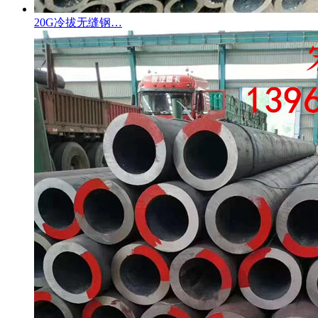
20G冷拔无缝钢…