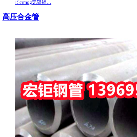
15crmog无缝钢…
高压合金管