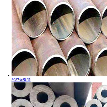
3087无缝管